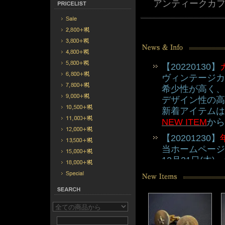
アンティークカ
【20220130】
ヴィンテージカ
希少性が高く、
デザイン性の高
新着アイテムは
NEW ITEM
から
【20201230】
当ホームページ
12月31日(木
誠に申し訳ござ
商品に関するお
ご購入後のご連
承下さい。
【20200916】