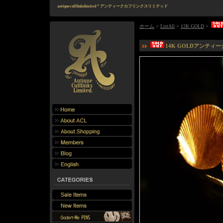
antiquecufflinkslimited * アンティークカフリンクスリミテッド
ホーム
>
ListAll
>
12K GOLD
>
14K GOLDアンティーク