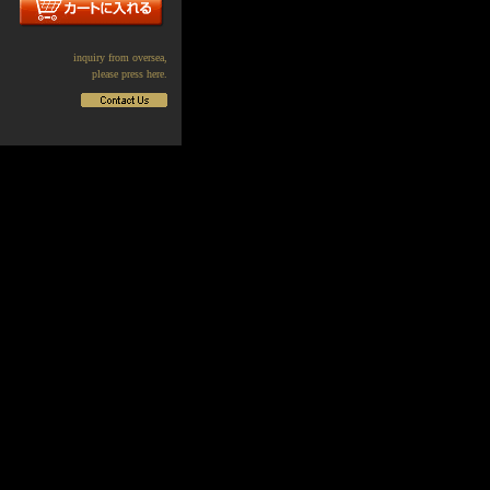
inquiry from oversea,
please press here.