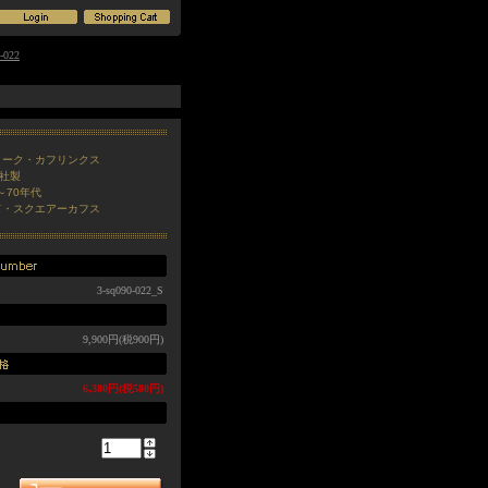
022
ィーク・カフリンクス
K社製
年～70年代
ド・スクエアーカフス
3-sq090-022_S
9,900円(税900円)
6,380円(税580円)