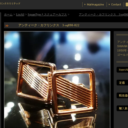
ィークカフリンクスリミテッド
ホーム
>
ListAll
>
SquareType * スクェアーカフス
>
アンティーク・カフリンクス 3-sq090-
アンティーク・カフリンクス 3-sq090-022
アンテ
SWAN
1950
ゴール