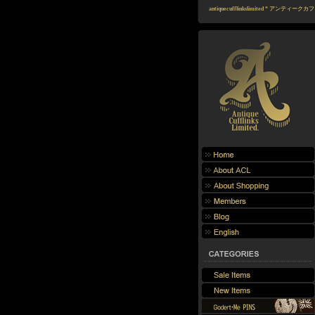
antiquecufflinkslimited * アンテ