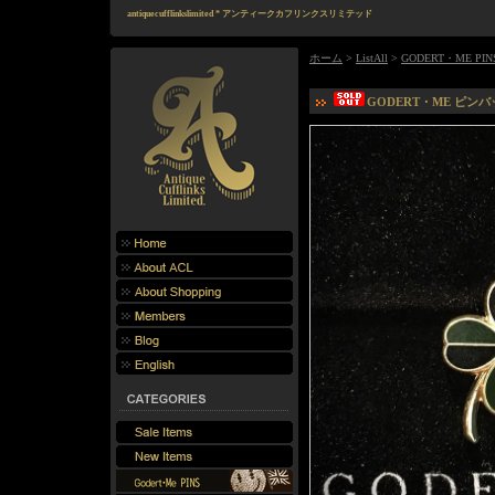
antiquecufflinkslimited * アンティークカフリンクスリミテッド
ホーム
>
ListAll
>
GODERT・ME PIN
GODERT・ME ピンバッヂ C