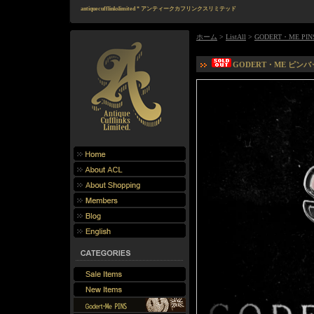
antiquecufflinkslimited * アンティークカフリンクスリミテッド
ホーム
>
ListAll
>
GODERT・ME PIN
GODERT・ME ピンバッヂ 